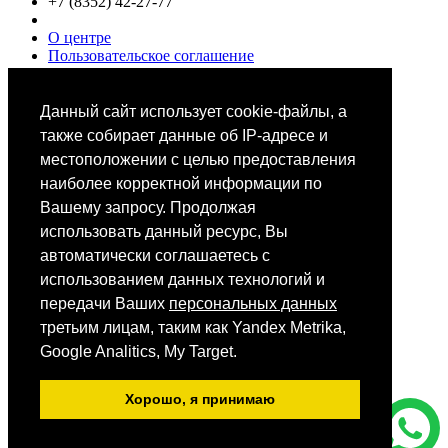
+7 (8352) 42-27-77
О центре
Пользовательское соглашение
Политики конфиденциальности
Цены
Специалисты
Данный сайт использует cookie-файлы, а
Выбор звезд
также собирает данные об IP-адресе и
местоположении с целью предоставления
наиболее корректной информации по
Вашему запросу. Продолжая
использовать данный ресурс, Вы
автоматически соглашаетесь с
Мобильное приложение
использованием данных технологий и
передачи Ваших
персональных данных
третьим лицам, таким как Yandex Metrika,
Android
iOS
Google Analitics, My Target.
App Store
Хорошо, я принимаю
Все фотографии размещены на сайте на основании ст.152.1.
ГК РФ