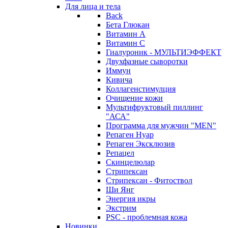
Для лица и тела
Back
Бета Глюкан
Витамин А
Витамин С
Гиалуроник - МУЛЬТИЭФФЕКТ
Двухфазные сыворотки
Иммун
Кивича
Коллагенстимулция
Очищение кожи
Мультифруктовый пиллинг
"АСА"
Программа для мужчин "MEN"
Репаген Нуар
Репаген Эксклюзив
Репацел
Скинцелюлар
Стрипексан
Стрипексан - Фитоствол
Ши Янг
Энергия икры
Экстрим
PSC - проблемная кожа
Новинки