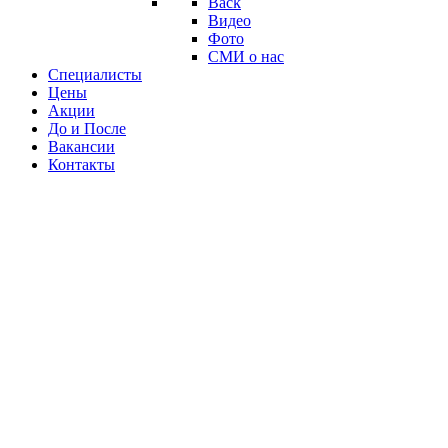
Back
Видео
Фото
СМИ о нас
Специалисты
Цены
Акции
До и После
Вакансии
Контакты