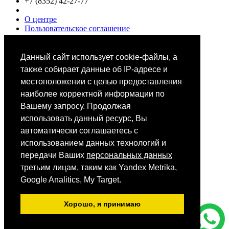
+7 (8352) 42-27-77
О центре
Пользовательское соглашение
Политики конфиденциальности
Цены
Специалисты
Данный сайт использует cookie-файлы, а
Выбор звезд
также собирает данные об IP-адресе и
местоположении с целью предоставления
наиболее корректной информации по
Вашему запросу. Продолжая
использовать данный ресурс, Вы
автоматически соглашаетесь с
Мобильное приложение
использованием данных технологий и
передачи Ваших
персональных данных
третьим лицам, таким как Yandex Metrika,
Android
iOS
Google Analitics, My Target.
App Store
Хорошо, я принимаю
Все фотографии размещены на сайте на основании ст.152.1.
ГК РФ