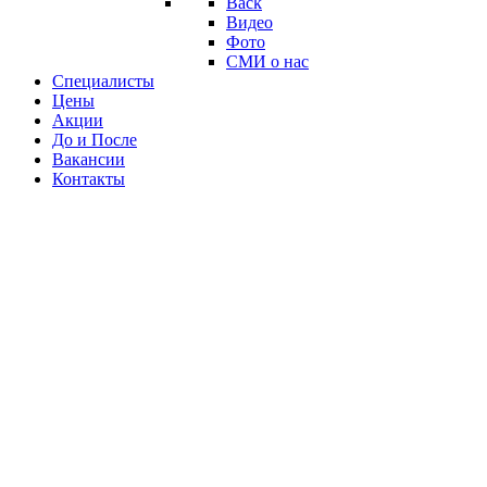
Back
Видео
Фото
СМИ о нас
Специалисты
Цены
Акции
До и После
Вакансии
Контакты