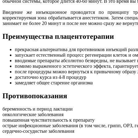
обычной системы, которое длится 40-60 минут. В это время вы 
Введение же инъекционное проводится по принципу тр
корректируемая зона обрабатывается анестетиком. Затем спец
занимает не более 20 минут и после нее можно сразу же верну
Преимущества плацентотерапии
прекрасная альтернатива для противников инъекций раз
запускает естественный процесс регенерации клеток и о
вводимые препараты абсолютно безвредны, не вызывает 
помимо выраженного эстетического эффекта, гарантиру
после процедуры можно вернуться к привычному образу
достаточно курса из 4-8 процедур
замедляет общее старение организма
Противопоказания
беременность и период лактации
онкологические заболевания
повышенная чувствительность к препарату
острые инфекционные заболевания (в том числе, грипп, ОРЗ, г
сердечно-сосудистые заболевания