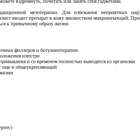
можете вздремнуть, почитать или занять себя гаджетами.
адиционной мезотерапии. Для избежания неприятных ощ
иалист вводит препарат в кожу множеством микроинъекций. Про
ться к привычному образу жизни.
личных филлеров и ботулинотерапии
моложения изнутри
привыкания и со временем полностью выводятся из организма
ет еще и общеукрепляющий
 жизни
ерпес)