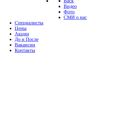
Back
Видео
Фото
СМИ о нас
Специалисты
Цены
Акции
До и После
Вакансии
Контакты