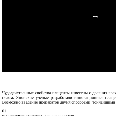
Чудодейственные свойства плаценты известны с древних вре
целом. Японские ученые разработали инновационные плацен
Возможно введение препаратов двумя способами: тончайшими 
01
используется естественная человеческая