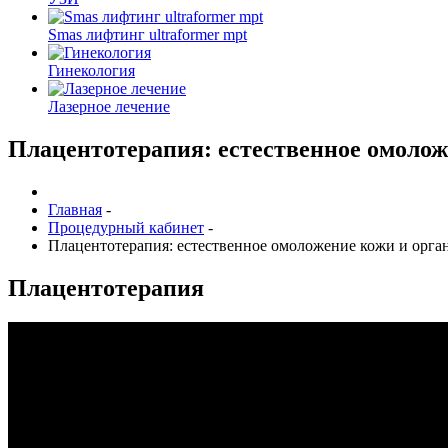
Smas лифтинг ultraformer mpt
Гинекология
Лазерное лечение
Плацентотерапия: естественное омолож
Главная
-
Процедурный кабинет
-
Плацентотерапия: естественное омоложение кожи и орга
Плацентотерапия