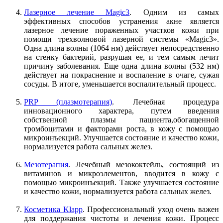
Лазерное лечение Magic3
. Одним из самых
эффективных способов устранения акне является
лазерное лечение пораженных участков кожи при
помощи трехволновой лазерной системы «Magic3».
Одна длина волны (1064 нм) действует непосредственно
на стенку бактерий, разрушая ее, и тем самым лечит
причину заболевания. Еще одна длина волны (532 нм)
действует на покраснение и воспаление в очаге, сужая
сосуды. В итоге, уменьшается воспалительный процесс.
PRP (плазмотерапия)
. Лечебная процедура
инновационного характера, путем введения
собственной плазмы пациента,обогащенной
тромбоцитами и факторами роста, в кожу с помощью
микроинъекций. Улучшается состояние и качество кожи,
нормализуется работа сальных желез.
Мезотерапия
. Лечебный мезококтейль, состоящий из
витаминов и микроэлементов, вводится в кожу с
помощью микроинъекций. Также улучшается состояние
и качество кожи, нормализуется работа сальных желез.
Косметика Klapp
. Профессиональный уход очень важен
для поддержания чистоты и лечения кожи. Процесс