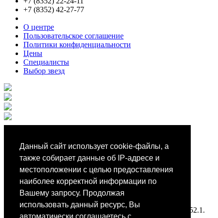
+7 (8352) 22-24-11
+7 (8352) 42-27-77
О центре
Пользовательское соглашение
Политики конфиденциальности
Цены
Специалисты
Выбор звезд
Мобильное приложение
Данный сайт использует cookie-файлы, а
также собирает данные об IP-адресе и
местоположении с целью предоставления
Android
iOS
наиболее корректной информации по
Вашему запросу. Продолжая
App Store
использовать данный ресурс, Вы
Все фотографии размещены на сайте на основании ст.152.1.
автоматически соглашаетесь с