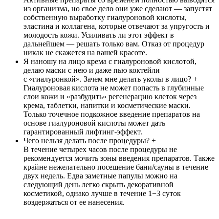
из организма, но свое дело они уже сделают — запустят
собственную выработку гиалуроновой кислоты,
эластина и коллагена, которые отвечают за упругость и
молодость кожи. Усиливать ли этот эффект в
дальнейшем — решать только вам. Отказ от процедур
никак не скажется на вашей красоте.
Я наношу на лицо крема с гиалуроновой кислотой,
делаю маски с нею и даже пью коктейли
с «гиалуронкой». Зачем мне делать уколы в лицо?
+
Гиалуроновая кислота не может попасть в глубинные
слои кожи и «разбудить» регенерацию клеток через
крема, таблетки, напитки и косметические маски.
Только точечное подкожное введение препаратов на
основе гиалуроновой кислоты может дать
гарантированный лифтинг-эффект.
Чего нельзя делать после процедуры?
+
В течение четырех часов после процедуры не
рекомендуется мочить зоны введения препаратов. Также
крайне нежелательно посещение бани/сауны в течение
двух недель. Едва заметные папулы можно на
следующий день легко скрыть декоративной
косметикой, однако лучше в течение 1−3 суток
воздержаться от ее нанесения.