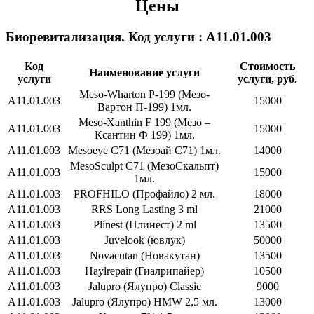
Цены
Биоревитализация. Код услуги : А11.01.003
Код
Стоимость
Наименование услуги
услуги
услуги, руб.
Meso-Wharton P-199 (Мезо-
А11.01.003
15000
Вартон П-199) 1мл.
Meso-Xanthin F 199 (Мезо –
А11.01.003
15000
Ксантин Ф 199) 1мл.
А11.01.003
Mesoeye C71 (Мезоай С71) 1мл.
14000
MesoSculpt C71 (МезоСкальпт)
А11.01.003
15000
1мл.
А11.01.003
PROFHILO (Профайло) 2 мл.
18000
А11.01.003
RRS Long Lasting 3 ml
21000
А11.01.003
Plinest (Плинест) 2 ml
13500
А11.01.003
Juvelook (ювлук)
50000
А11.01.003
Novacutan (Новакутан)
13500
А11.01.003
Haylrepair (Гиалрипайер)
10500
А11.01.003
Jalupro (Ялупро) Classic
9000
А11.01.003
Jalupro (Ялупро) HMW 2,5 мл.
13000