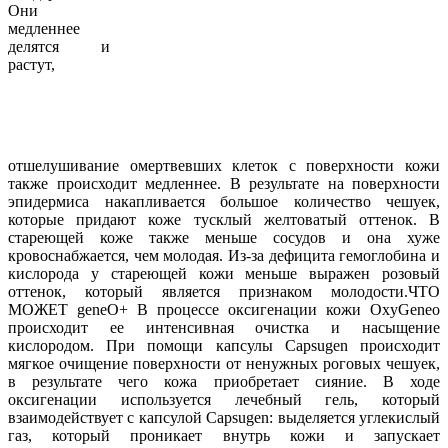
Они
медленнее
делятся и
растут,
отшелушивание омертвевших клеток с поверхности кожи
также происходит медленнее. В результате на поверхности
эпидермиса накапливается большое количество чешуек,
которые придают коже тусклый желтоватый оттенок. В
стареющей коже также меньше сосудов и она хуже
кровоснабжается, чем молодая. Из-за дефицита гемоглобина и
кислорода у стареющей кожи меньше выражен розовый
оттенок, который является признаком молодости.​ЧТО
МОЖЕТ geneO+ В процессе оксигенации кожи OxyGeneo
происходит ее интенсивная очистка и насыщение
кислородом. При помощи капсулы Capsugen происходит
мягкое очищение поверхности от ненужных роговых чешуек,
в результате чего кожа приобретает сияние. В ходе
оксигенации используется лечебный гель, который
взаимодействует с капсулой Capsugen: выделяется углекислый
газ, который проникает внутрь кожи и запускает