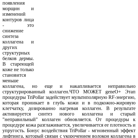
появления
морщин и
изменений
контуров лица
- это
снижение
синтеза
коллагена и
других
структурных
белков дермы.
В стареющей
коже не только
становится
меньше
коллагена, но еще и накапливается неправильно
структурированный коллаген.​ЧТО МОЖЕТ geneO+ Этап
процедуры TriPollar задействует мультиполярную RF-энергию,
которая проникает в глубь кожи и в подкожно-жировую
клетчатку, дозированно нагревая коллаген. В результате
активируется синтез нового коллагена и старый
"неправильный" коллаген обновляется. От процедуры к
процедуре кожа разглаживается, увеличивается ее плотность и
упругость. Бонус воздействия TriPollar - мгновенный эффект
лифтинга, который связан с укорочением волокон коллагена в