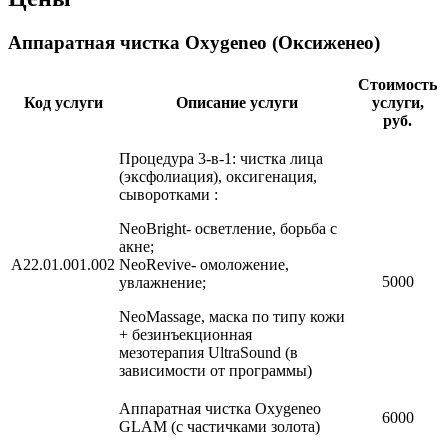
Аппаратная чистка Oxygeneo (Оксиженео)
Стоимость
Код услуги
Описание услуги
услуги,
руб.
Процедура 3-в-1: чистка лица
(эксфолиация), оксигенация,
сыворотками :
NeoBright
- осветление, борьба с
акне;
А22.01.001.002
NeoRevive
- омоложение,
5000
увлажнение;
NeoMassage
, маска по типу кожи
+ безинъекционная
мезотерапия
UltraSound
(в
зависимости от программы)
Аппаратная чистка Oxygeneo
6000
GLAM (с частичками золота)