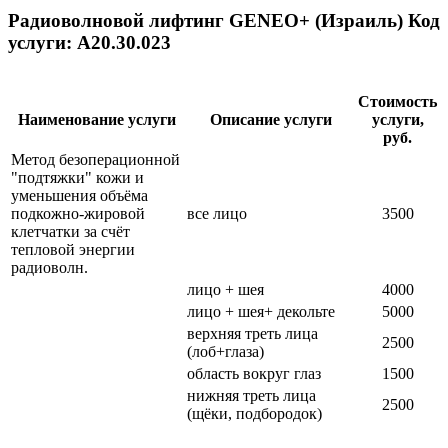
Радиоволновой лифтинг GENEO+ (Израиль) Код
услуги: А20.30.023
Стоимость
Наименование услуги
Описание услуги
услуги,
руб.
Метод безоперационной
"подтяжки" кожи и
уменьшения объёма
подкожно-жировой
все лицо
3500
клетчатки за счёт
тепловой энергии
радиоволн.
лицо + шея
4000
лицо + шея+ декольте
5000
верхняя треть лица
2500
(лоб+глаза)
область вокруг глаз
1500
нижняя треть лица
2500
(щёки, подбородок)