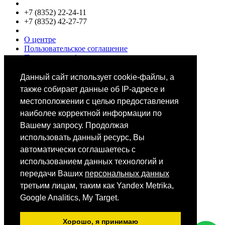
+7 (8352) 22-24-11
+7 (8352) 42-27-77
О центре
Пользовательское соглашение
Политики конфиденциальности
Цены
Специалисты
Данный сайт использует cookie-файлы, а
Выбор звезд
также собирает данные об IP-адресе и
местоположении с целью предоставления
наиболее корректной информации по
Вашему запросу. Продолжая
использовать данный ресурс, Вы
автоматически соглашаетесь с
Мобильное приложение
использованием данных технологий и
передачи Ваших
персональных данных
третьим лицам, таким как Yandex Metrika,
Android
iOS
Google Analitics, My Target.
App Store
Хорошо, я принимаю