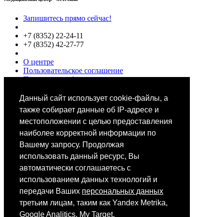
Запишитесь прямо сейчас!
+7 (8352) 22-24-11
+7 (8352) 42-27-77
О центре
Пользовательское соглашение
Политики конфиденциальности
Цены
Специалисты
Данный сайт использует cookie-файлы, а
Выбор звезд
также собирает данные об IP-адресе и
местоположении с целью предоставления
наиболее корректной информации по
Вашему запросу. Продолжая
использовать данный ресурс, Вы
автоматически соглашаетесь с
Мобильное приложение
использованием данных технологий и
передачи Ваших
персональных данных
третьим лицам, таким как Yandex Metrika,
Android
iOS
Google Analitics, My Target.