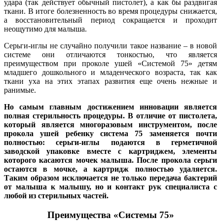
удара (так действует обычный пистолет), а как бы раздвигая
ткани. В итоге болезненность во время процедуры снижается,
а восстановительный период сокращается и проходит
неощутимо для малыша.
Серьги-иглы не случайно получили такое название – в новой
системе они отличаются тонкостью, что является
преимуществом при проколе ушей «Системой 75» детям
младшего дошкольного и младенческого возраста, так как
ткани уха на этих этапах развития еще очень нежные и
ранимые.
Но самым главным достижением инновации является
полная стерильность процедуры. В отличие от пистолета,
который является многоразовым инструментом, после
прокола ушей ребенку система 75 заменяется почти
полностью: серьги-иглы подаются в герметичной
заводской упаковке вместе с картриджем, элементы
которого касаются мочек малыша. После прокола серьги
остаются в мочке, а картридж полностью удаляется.
Таким образом исключается не только передача бактерий
от малыша к малышу, но и контакт рук специалиста с
любой из стерильных частей.
Преимущества «Системы 75»