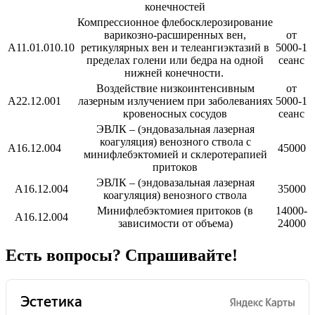
конечностей
Компрессионное флебосклерозирование
варикозно-расширенных вен,
от
А11.01.010.10
ретикулярных вен и телеангиэктазий в
5000-1
пределах голени или бедра на одной
сеанс
нижней конечности.
Воздействие низкоинтенсивным
от
А22.12.001
лазерным излучением при заболеваниях
5000-1
кровеносных сосудов
сеанс
ЭВЛК – (эндовазальная лазерная
коагуляция) венозного ствола с
А16.12.004
45000
минифлебэктомией и склеротерапией
притоков
ЭВЛК – (эндовазальная лазерная
А16.12.004
35000
коагуляция) венозного ствола
Минифлебэктомиея притоков (в
14000-
А16.12.004
зависимости от объема)
24000
Есть вопросы? Спрашивайте!