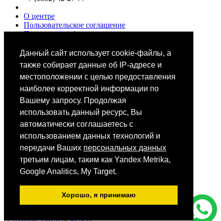
О центре
Пользовательское соглашение
Политики конфиденциальности
Цены
Специалисты
Данный сайт использует cookie-файлы, а
Выбор звезд
также собирает данные об IP-адресе и
местоположении с целью предоставления
наиболее корректной информации по
Вашему запросу. Продолжая
использовать данный ресурс, Вы
автоматически соглашаетесь с
Мобильное приложение
использованием данных технологий и
передачи Ваших
персональных данных
третьим лицам, таким как Yandex Metrika,
Android
iOS
Google Analitics, My Target.
App Store
Хорошо, я принимаю
Все фотографии размещены на сайте на основании ст.152.1.
ГК РФ
|
Создание сайта