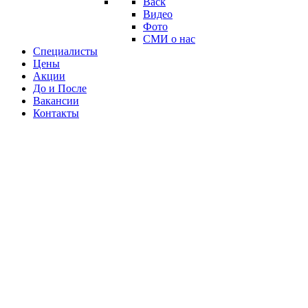
Back
Видео
Фото
СМИ о нас
Специалисты
Цены
Акции
До и После
Вакансии
Контакты