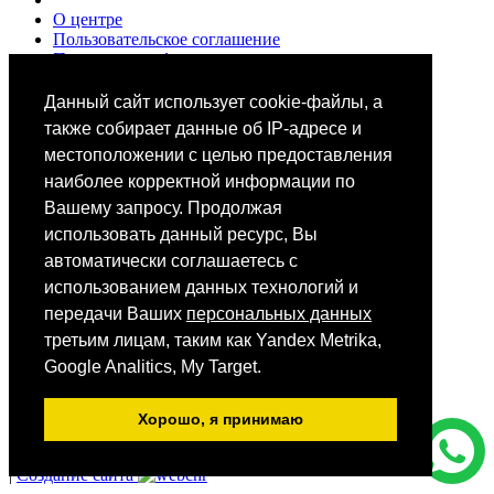
О центре
Пользовательское соглашение
Политики конфиденциальности
Цены
Специалисты
Данный сайт использует cookie-файлы, а
Выбор звезд
также собирает данные об IP-адресе и
местоположении с целью предоставления
наиболее корректной информации по
Вашему запросу. Продолжая
использовать данный ресурс, Вы
автоматически соглашаетесь с
Мобильное приложение
использованием данных технологий и
передачи Ваших
персональных данных
третьим лицам, таким как Yandex Metrika,
Android
iOS
Google Analitics, My Target.
App Store
Хорошо, я принимаю
Все фотографии размещены на сайте на основании ст.152.1.
ГК РФ
|
Создание сайта