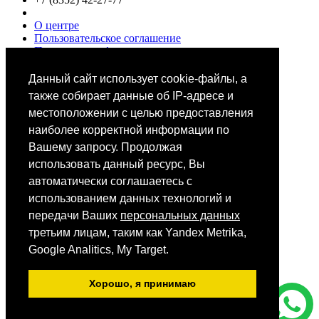
О центре
Пользовательское соглашение
Политики конфиденциальности
Цены
Специалисты
Данный сайт использует cookie-файлы, а
Выбор звезд
также собирает данные об IP-адресе и
местоположении с целью предоставления
наиболее корректной информации по
Вашему запросу. Продолжая
использовать данный ресурс, Вы
автоматически соглашаетесь с
Мобильное приложение
использованием данных технологий и
передачи Ваших
персональных данных
третьим лицам, таким как Yandex Metrika,
Android
iOS
Google Analitics, My Target.
App Store
Хорошо, я принимаю
Все фотографии размещены на сайте на основании ст.152.1.
ГК РФ