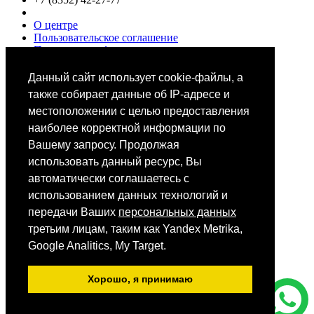
О центре
Пользовательское соглашение
Политики конфиденциальности
Цены
Специалисты
Данный сайт использует cookie-файлы, а
Выбор звезд
также собирает данные об IP-адресе и
местоположении с целью предоставления
наиболее корректной информации по
Вашему запросу. Продолжая
использовать данный ресурс, Вы
автоматически соглашаетесь с
Мобильное приложение
использованием данных технологий и
передачи Ваших
персональных данных
третьим лицам, таким как Yandex Metrika,
Android
iOS
Google Analitics, My Target.
App Store
Хорошо, я принимаю
Все фотографии размещены на сайте на основании ст.152.1.
ГК РФ