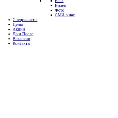
Back
Видео
Фото
СМИ о нас
Специалисты
Цены
Акции
До и После
Вакансии
Контакты