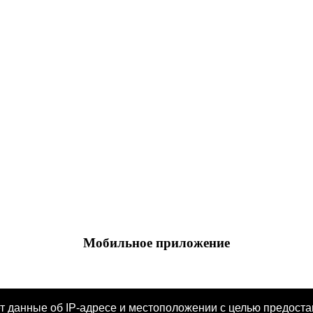
Мобильное приложение
Android
iOS
ет данные об IP-адресе и местоположении с целью предост