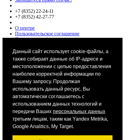
+7 (8352) 22-24-11
+7 (8352) 42-27-77
О центре
Пользовательское соглашение
Политики конфиденциальности
Цены
Специалисты
Данный сайт использует cookie-файлы, а
Выбор звезд
также собирает данные об IP-адресе и
местоположении с целью предоставления
наиболее корректной информации по
Вашему запросу. Продолжая
использовать данный ресурс, Вы
автоматически соглашаетесь с
Мобильное приложение
использованием данных технологий и
передачи Ваших
персональных данных
третьим лицам, таким как Yandex Metrika,
Android
iOS
Google Analitics, My Target.
App Store