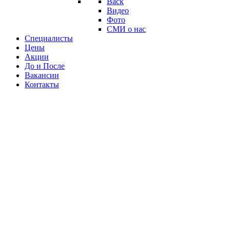
Back
Видео
Фото
СМИ о нас
Специалисты
Цены
Акции
До и После
Вакансии
Контакты