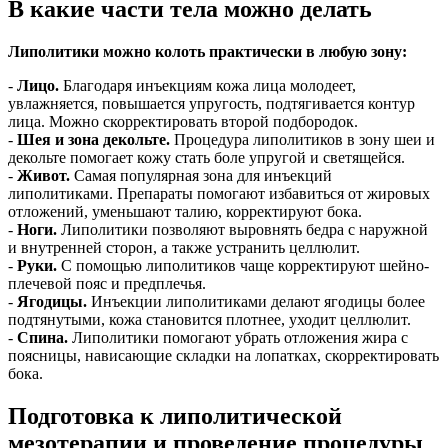
В какие части тела можно делать
Липолитики можно колоть практически в любую зону:
-
Лицо.
Благодаря инъекциям кожа лица молодеет,
увлажняется, повышается упругость, подтягивается контур
лица. Можно скорректировать второй подбородок.
-
Шея и зона декольте.
Процедура липолитиков в зону шеи и
декольте помогает кожу стать боле упругой и светящейся.
-
Живот.
Самая популярная зона для инъекций
липолитиками. Препараты помогают избавиться от жировых
отложений, уменьшают талию, корректируют бока.
-
Ноги.
Липолитики позволяют выровнять бедра с наружной
и внутренней сторон, а также устранить целлюлит.
-
Руки.
С помощью липолитиков чаще корректируют шейно-
плечевой пояс и предплечья.
-
Ягодицы.
Инъекции липолитиками делают ягодицы более
подтянутыми, кожа становится плотнее, уходит целлюлит.
-
Спина.
Липолитики помогают убрать отложения жира с
поясницы, нависающие складки на лопатках, скорректировать
бока.
Подготовка к липолитической
мезотерапии и проведение процедуры