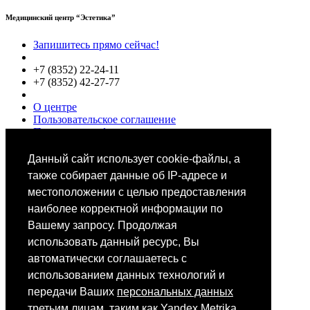
Медицинский центр “Эстетика”
Запишитесь прямо сейчас!
+7 (8352) 22-24-11
+7 (8352) 42-27-77
О центре
Пользовательское соглашение
Политики конфиденциальности
Цены
Специалисты
Данный сайт использует cookie-файлы, а
Выбор звезд
также собирает данные об IP-адресе и
местоположении с целью предоставления
наиболее корректной информации по
Вашему запросу. Продолжая
использовать данный ресурс, Вы
автоматически соглашаетесь с
Мобильное приложение
использованием данных технологий и
передачи Ваших
персональных данных
третьим лицам, таким как Yandex Metrika,