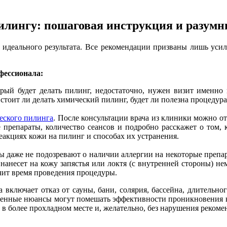
илингу: пошаговая инструкция и разумн
 идеального результата. Все рекомендации призваны лишь уси
офессионала:
орый будет делать пилинг, недостаточно, нужен визит именно 
, стоит ли делать химический пилинг, будет ли полезна процедур
еского пилинга
. После консультации врача из клиники можно о
препараты, количество сеансов и подробно расскажет о том, к
еакциях кожи на пилинг и способах их устранения.
ы даже не подозревают о наличии аллергии на некоторые препа
нанесет на кожу запястья или локтя (с внутренней стороны) не
ачит время проведения процедуры.
а включает отказ от сауны, бани, солярия, бассейна, длительн
сленные нюансы могут помешать эффективности проникновения ки
х в более прохладном месте и, желательно, без нарушения реком