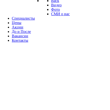
Back
Видео
Фото
СМИ о нас
Специалисты
Цены
Акции
До и После
Вакансии
Контакты