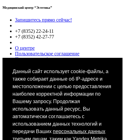
Медицинский центр “Эстетика”
Запишитесь прямо сейчас!
+7 (8352) 22-24-11
+7 (8352) 42-27-77
О центре
Пользовательское соглашение
Политики конфиденциальности
Цены
Специалисты
Данный сайт использует cookie-файлы, а
Выбор звезд
также собирает данные об IP-адресе и
местоположении с целью предоставления
наиболее корректной информации по
Вашему запросу. Продолжая
использовать данный ресурс, Вы
автоматически соглашаетесь с
Мобильное приложение
использованием данных технологий и
передачи Ваших
персональных данных
третьим лицам, таким как Yandex Metrika,