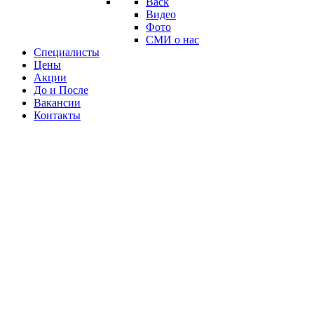
Back
Видео
Фото
СМИ о нас
Специалисты
Цены
Акции
До и После
Вакансии
Контакты