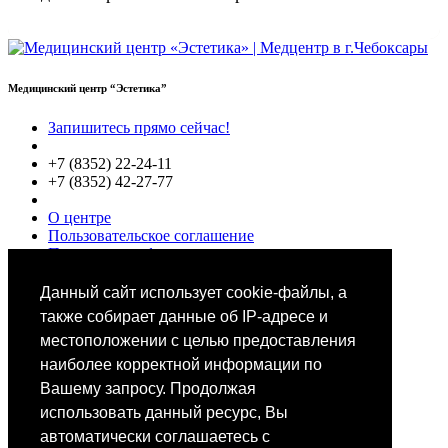
Медицинский центр “Эстетика”
Запишитесь прямо сейчас!
+7 (8352) 22-24-11
+7 (8352) 42-27-77
О центре
Пользовательское соглашение
Политики конфиденциальности
Цены
Специалисты
Данный сайт использует cookie-файлы, а
Выбор звезд
также собирает данные об IP-адресе и
местоположении с целью предоставления
наиболее корректной информации по
Вашему запросу. Продолжая
использовать данный ресурс, Вы
автоматически соглашаетесь с
Мобильное приложение