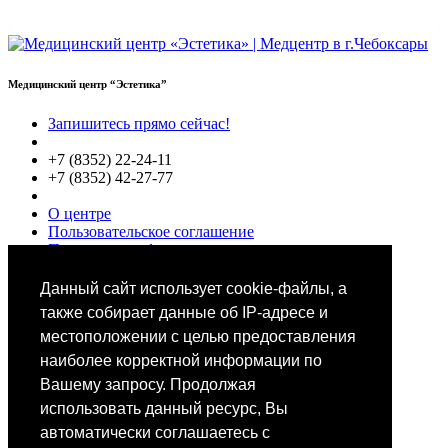
Медицинский центр “Эстетика”
Запишитесь прямо сейчас!
+7 (8352) 22-24-11
+7 (8352) 42-27-77
О центре
Пользовательское соглашение
Политики конфиденциальности
Цены
Специалисты
Данный сайт использует cookie-файлы, а
Выбор звезд
также собирает данные об IP-адресе и
местоположении с целью предоставления
наиболее корректной информации по
Вашему запросу. Продолжая
использовать данный ресурс, Вы
автоматически соглашаетесь с
Мобильное приложение