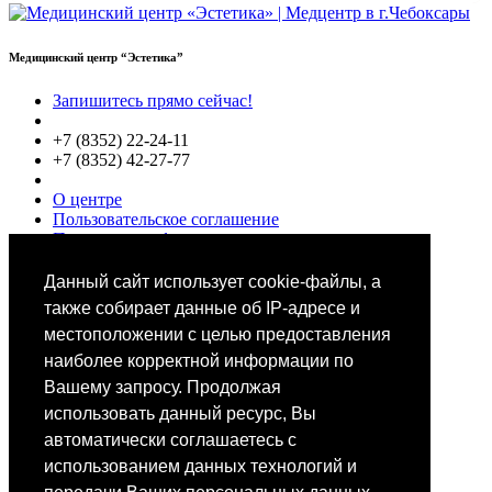
Медицинский центр “Эстетика”
Запишитесь прямо сейчас!
+7 (8352) 22-24-11
+7 (8352) 42-27-77
О центре
Пользовательское соглашение
Политики конфиденциальности
Цены
Специалисты
Данный сайт использует cookie-файлы, а
Выбор звезд
также собирает данные об IP-адресе и
местоположении с целью предоставления
наиболее корректной информации по
Вашему запросу. Продолжая
использовать данный ресурс, Вы
автоматически соглашаетесь с
Мобильное приложение
использованием данных технологий и