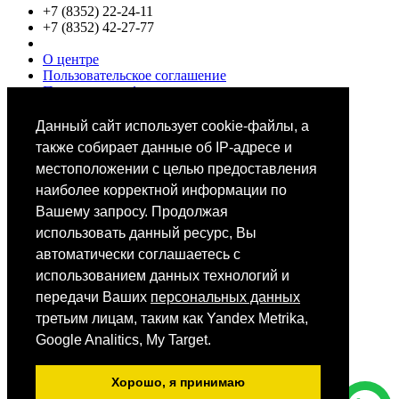
+7 (8352) 22-24-11
+7 (8352) 42-27-77
О центре
Пользовательское соглашение
Политики конфиденциальности
Цены
Специалисты
Данный сайт использует cookie-файлы, а
Выбор звезд
также собирает данные об IP-адресе и
местоположении с целью предоставления
наиболее корректной информации по
Вашему запросу. Продолжая
использовать данный ресурс, Вы
автоматически соглашаетесь с
Мобильное приложение
использованием данных технологий и
передачи Ваших
персональных данных
третьим лицам, таким как Yandex Metrika,
Android
iOS
Google Analitics, My Target.
App Store
Хорошо, я принимаю
Все фотографии размещены на сайте на основании ст.152.1.