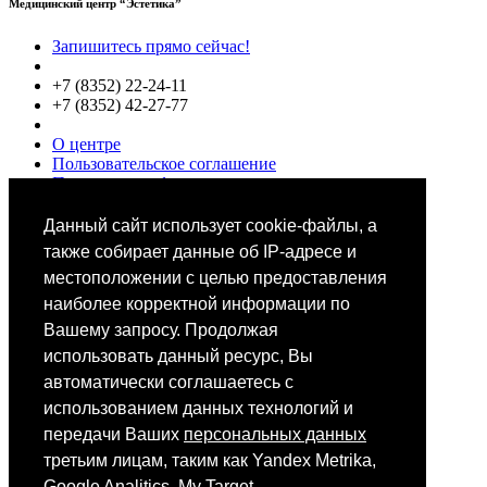
Медицинский центр “Эстетика”
Запишитесь прямо сейчас!
+7 (8352) 22-24-11
+7 (8352) 42-27-77
О центре
Пользовательское соглашение
Политики конфиденциальности
Цены
Специалисты
Данный сайт использует cookie-файлы, а
Выбор звезд
также собирает данные об IP-адресе и
местоположении с целью предоставления
наиболее корректной информации по
Вашему запросу. Продолжая
использовать данный ресурс, Вы
автоматически соглашаетесь с
Мобильное приложение
использованием данных технологий и
передачи Ваших
персональных данных
третьим лицам, таким как Yandex Metrika,
Android
iOS
Google Analitics, My Target.