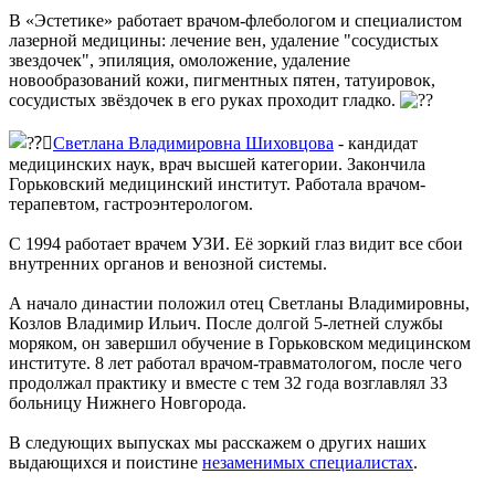
В «Эстетике» работает врачом-флебологом и специалистом
лазерной медицины: лечение вен, удаление "сосудистых
звездочек", эпиляция, омоложение, удаление
новообразований кожи, пигментных пятен, татуировок,
сосудистых звёздочек в его руках проходит гладко.
Светлана Владимировна Шиховцова
- кандидат
медицинских наук, врач высшей категории. Закончила
Горьковский медицинский институт. Работала врачом-
терапевтом, гастроэнтерологом.
С 1994 работает врачем УЗИ. Её зоркий глаз видит все сбои
внутренних органов и венозной системы.
А начало династии положил отец Светланы Владимировны,
Козлов Владимир Ильич. После долгой 5-летней службы
моряком, он завершил обучение в Горьковском медицинском
институте. 8 лет работал врачом-травматологом, после чего
продолжал практику и вместе с тем 32 года возглавлял 33
больницу Нижнего Новгорода.
В следующих выпусках мы расскажем о других наших
выдающихся и поистине
незаменимых специалистах
.