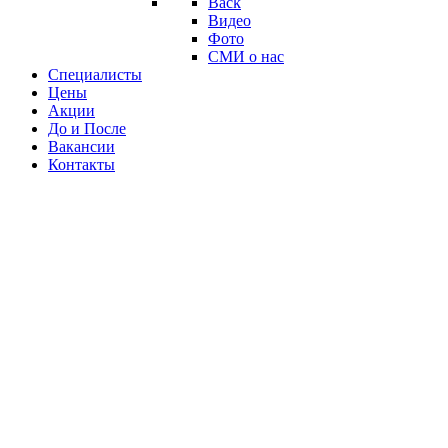
Back
Видео
Фото
СМИ о нас
Специалисты
Цены
Акции
До и После
Вакансии
Контакты