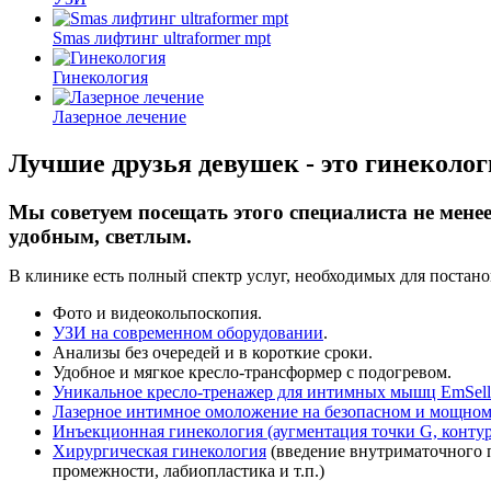
Smas лифтинг ultraformer mpt
Гинекология
Лазерное лечение
Лучшие друзья девушек - это гинеколог
Мы советуем посещать этого специалиста не мене
удобным, светлым.
В клинике есть полный спектр услуг, необходимых для постано
Фото и видеокольпоскопия.
УЗИ на современном оборудовании
.
Анализы без очередей и в короткие сроки.
Удобное и мягкое кресло-трансформер с подогревом.
Уникальное кресло-тренажер для интимных мышц EmSell
Лазерное интимное омоложение на безопасном и мощном
Инъекционная гинекология (аугментация точки G, контур
Хирургическая гинекология
(введение внутриматочного п
промежности, лабиопластика и т.п.)