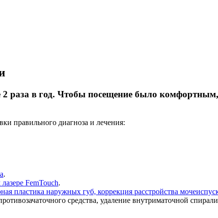
и
е 2 раза в год. Чтобы посещение было комфортным
вки правильного диагноза и лечения:
a
.
 лазере FemTouch
.
ная пластика наружных губ, коррекция расстройства мочеиспуска
ротивозачаточного средства, удаление внутриматочной спирали