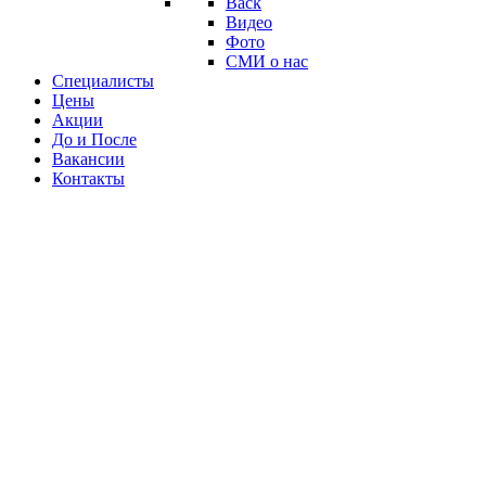
Back
Видео
Фото
СМИ о нас
Специалисты
Цены
Акции
До и После
Вакансии
Контакты