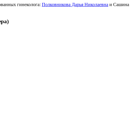
ованных гинеколога:
Полковникова Дарья Николаевна
и Сашина 
ера)