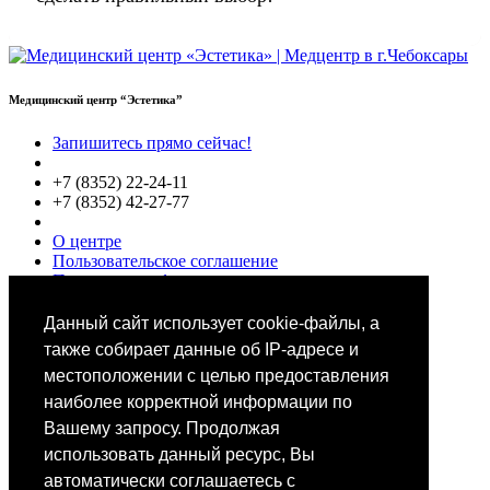
Медицинский центр “Эстетика”
Запишитесь прямо сейчас!
+7 (8352) 22-24-11
+7 (8352) 42-27-77
О центре
Пользовательское соглашение
Политики конфиденциальности
Цены
Специалисты
Данный сайт использует cookie-файлы, а
Выбор звезд
также собирает данные об IP-адресе и
местоположении с целью предоставления
наиболее корректной информации по
Вашему запросу. Продолжая
использовать данный ресурс, Вы
автоматически соглашаетесь с
Мобильное приложение