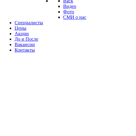
Back
Видео
Фото
СМИ о нас
Специалисты
Цены
Акции
До и После
Вакансии
Контакты