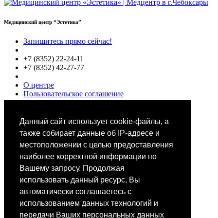
Медицинский центр “Эстетика”
Запишитесь прямо сейчас!
+7 (8352) 22-24-11
+7 (8352) 42-27-77
О центре
Пользовательское соглашение
Политики конфиденциальности
Цены
Специалисты
Данный сайт использует cookie-файлы, а
Выбор звезд
также собирает данные об IP-адресе и
местоположении с целью предоставления
наиболее корректной информации по
Вашему запросу. Продолжая
использовать данный ресурс, Вы
автоматически соглашаетесь с
Мобильное приложение
использованием данных технологий и
передачи Ваших
персональных данных