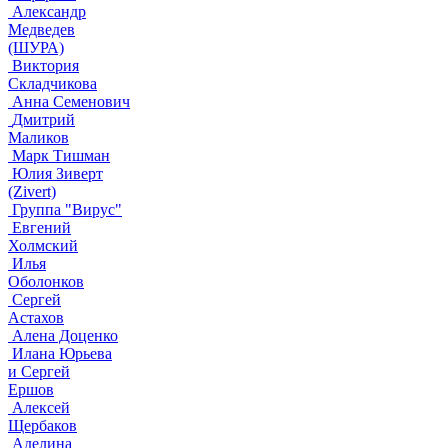
Александр
Медведев
(ШУРА)
Виктория
Складчикова
Анна Семенович
Дмитрий
Маликов
Марк Тишман
Юлия Зиверт
(Zivert)
Группа "Вирус"
Евгений
Холмский
Илья
Оболонков
Сергей
Астахов
Алена Доценко
Илана Юрьева
и Сергей
Ершов
Алексей
Щербаков
Аделина