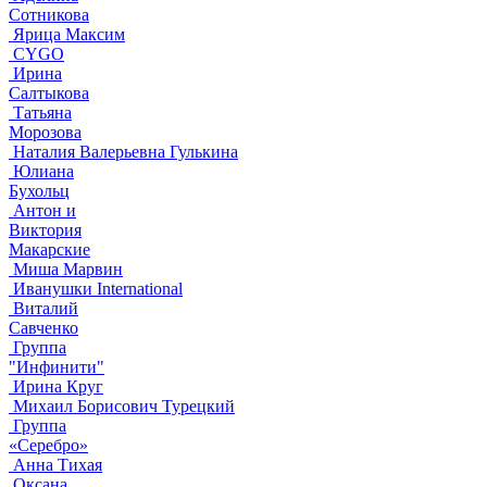
Сотникова
Ярица Максим
CYGO
Ирина
Салтыкова
Татьяна
Морозова
Наталия Валерьевна Гулькина
Юлиана
Бухольц
Антон и
Виктория
Макарские
Миша Марвин
Иванушки International
Виталий
Савченко
Группа
"Инфинити"
Ирина Круг
Михаил Борисович Турецкий
Группа
«Серебро»
Анна Тихая
Оксана