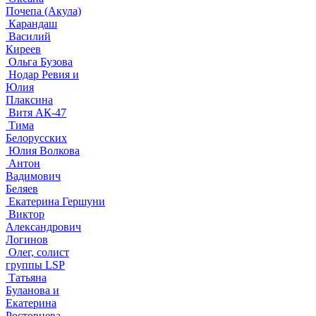
Почепа (Акула)
Карандаш
Василий
Киреев
Ольга Бузова
Нодар Ревия и
Юлия
Плаксина
Витя АК-47
Тима
Белорусских
Юлия Волкова
Антон
Вадимович
Беляев
Екатерина Гершуни
Виктор
Александрович
Логинов
Олег, солист
группы LSP
Татьяна
Буланова и
Екатерина
Ростовцева