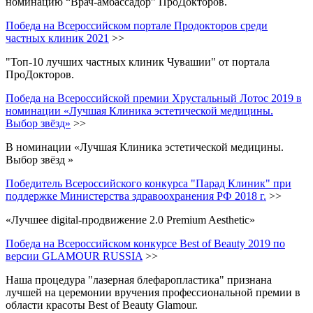
номинацию “Врач-амбассадор” ПроДокторов.
Победа на Всероссийском портале Продокторов среди
частных клиник 2021
>>
"Топ-10 лучших частных клиник Чувашии" от портала
ПроДокторов.
Победа на Всероссийской премии Хрустальный Лотос 2019 в
номинации «Лучшая Клиника эстетической медицины.
Выбор звёзд»
>>
В номинации «Лучшая Клиника эстетической медицины.
Выбор звёзд »
Победитель Всероссийского конкурса "Парад Клиник" при
поддержке Министерства здравоохранения РФ 2018 г.
>>
«Лучшее digital-продвижение 2.0 Premium Aesthetic»
Победа на Всероссийском конкурсе Best of Beauty 2019 по
версии GLAMOUR RUSSIA
>>
Наша процедура "лазерная блефаропластика" признана
лучшей на церемонии вручения профессиональной премии в
области красоты Best of Beauty Glamour.