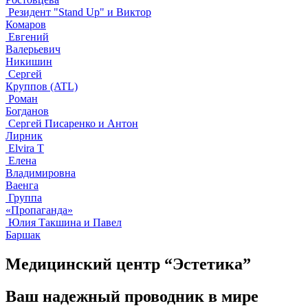
Резидент "Stand Up" и Виктор
Комаров
Евгений
Валерьевич
Никишин
Сергей
Круппов (ATL)
Роман
Богданов
Сергей Писаренко и Антон
Лирник
Elvira T
Елена
Владимировна
Ваенга
Группа
«Пропаганда»
Юлия Такшина и Павел
Баршак
Медицинский центр “Эстетика”
Ваш надежный проводник в мире