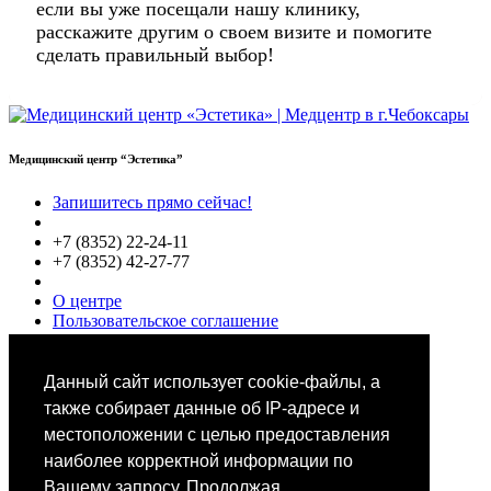
если вы уже посещали нашу клинику,
расскажите другим о своем визите и помогите
сделать правильный выбор!
Медицинский центр “Эстетика”
Запишитесь прямо сейчас!
+7 (8352) 22-24-11
+7 (8352) 42-27-77
О центре
Пользовательское соглашение
Политики конфиденциальности
Цены
Специалисты
Данный сайт использует cookie-файлы, а
Выбор звезд
также собирает данные об IP-адресе и
местоположении с целью предоставления
наиболее корректной информации по
Вашему запросу. Продолжая