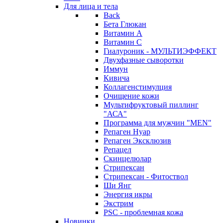
Для лица и тела
Back
Бета Глюкан
Витамин А
Витамин С
Гиалуроник - МУЛЬТИЭФФЕКТ
Двухфазные сыворотки
Иммун
Кивича
Коллагенстимулция
Очищение кожи
Мультифруктовый пиллинг
"АСА"
Программа для мужчин "MEN"
Репаген Нуар
Репаген Эксклюзив
Репацел
Скинцелюлар
Стрипексан
Стрипексан - Фитоствол
Ши Янг
Энергия икры
Экстрим
PSC - проблемная кожа
Новинки