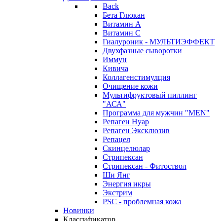
Back
Бета Глюкан
Витамин А
Витамин С
Гиалуроник - МУЛЬТИЭФФЕКТ
Двухфазные сыворотки
Иммун
Кивича
Коллагенстимулция
Очищение кожи
Мультифруктовый пиллинг
"АСА"
Программа для мужчин "MEN"
Репаген Нуар
Репаген Эксклюзив
Репацел
Скинцелюлар
Стрипексан
Стрипексан - Фитоствол
Ши Янг
Энергия икры
Экстрим
PSC - проблемная кожа
Новинки
Классификатор