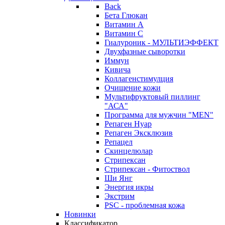
Back
Бета Глюкан
Витамин А
Витамин С
Гиалуроник - МУЛЬТИЭФФЕКТ
Двухфазные сыворотки
Иммун
Кивича
Коллагенстимулция
Очищение кожи
Мультифруктовый пиллинг
"АСА"
Программа для мужчин "MEN"
Репаген Нуар
Репаген Эксклюзив
Репацел
Скинцелюлар
Стрипексан
Стрипексан - Фитоствол
Ши Янг
Энергия икры
Экстрим
PSC - проблемная кожа
Новинки
Классификатор