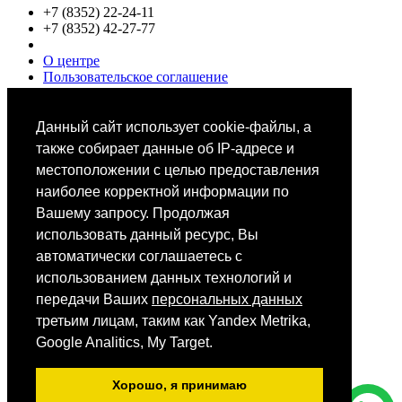
+7 (8352) 22-24-11
+7 (8352) 42-27-77
О центре
Пользовательское соглашение
Политики конфиденциальности
Цены
Специалисты
Данный сайт использует cookie-файлы, а
Выбор звезд
также собирает данные об IP-адресе и
местоположении с целью предоставления
наиболее корректной информации по
Вашему запросу. Продолжая
использовать данный ресурс, Вы
автоматически соглашаетесь с
Мобильное приложение
использованием данных технологий и
передачи Ваших
персональных данных
третьим лицам, таким как Yandex Metrika,
Android
iOS
Google Analitics, My Target.
App Store
Хорошо, я принимаю
Все фотографии размещены на сайте на основании ст.152.1.