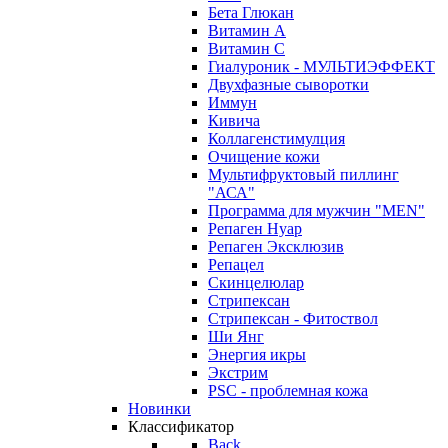
Бета Глюкан
Витамин А
Витамин С
Гиалуроник - МУЛЬТИЭФФЕКТ
Двухфазные сыворотки
Иммун
Кивича
Коллагенстимулция
Очищение кожи
Мультифруктовый пиллинг
"АСА"
Программа для мужчин "MEN"
Репаген Нуар
Репаген Эксклюзив
Репацел
Скинцелюлар
Стрипексан
Стрипексан - Фитоствол
Ши Янг
Энергия икры
Экстрим
PSC - проблемная кожа
Новинки
Классификатор
Back