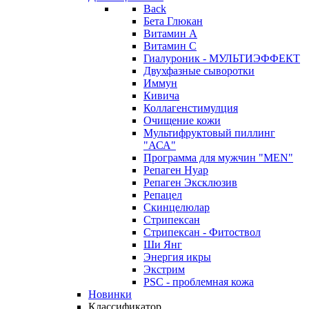
Back
Бета Глюкан
Витамин А
Витамин С
Гиалуроник - МУЛЬТИЭФФЕКТ
Двухфазные сыворотки
Иммун
Кивича
Коллагенстимулция
Очищение кожи
Мультифруктовый пиллинг
"АСА"
Программа для мужчин "MEN"
Репаген Нуар
Репаген Эксклюзив
Репацел
Скинцелюлар
Стрипексан
Стрипексан - Фитоствол
Ши Янг
Энергия икры
Экстрим
PSC - проблемная кожа
Новинки
Классификатор