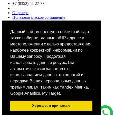
+7 (8352) 42-27-77
О центре
Пользовательское соглашение
Политики конфиденциальности
Цены
Специалисты
Данный сайт использует cookie-файлы, а
Выбор звезд
также собирает данные об IP-адресе и
местоположении с целью предоставления
наиболее корректной информации по
Вашему запросу. Продолжая
использовать данный ресурс, Вы
автоматически соглашаетесь с
Мобильное приложение
использованием данных технологий и
передачи Ваших
персональных данных
третьим лицам, таким как Yandex Metrika,
Android
iOS
Google Analitics, My Target.
App Store
Хорошо, я принимаю
Все фотографии размещены на сайте на основании ст.152.1.
ГК РФ