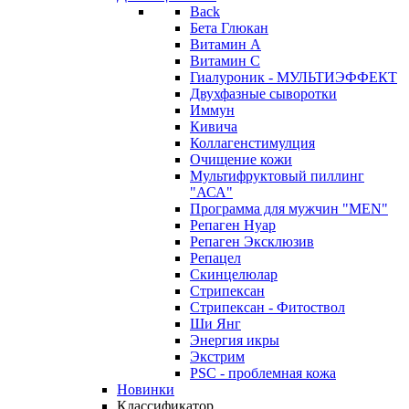
Back
Бета Глюкан
Витамин А
Витамин С
Гиалуроник - МУЛЬТИЭФФЕКТ
Двухфазные сыворотки
Иммун
Кивича
Коллагенстимулция
Очищение кожи
Мультифруктовый пиллинг
"АСА"
Программа для мужчин "MEN"
Репаген Нуар
Репаген Эксклюзив
Репацел
Скинцелюлар
Стрипексан
Стрипексан - Фитоствол
Ши Янг
Энергия икры
Экстрим
PSC - проблемная кожа
Новинки
Классификатор