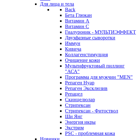
Для лица и тела
Back
Бета Глюкан
Витамин А
Витамин С
Гиалуроник - МУЛЬТИЭФФЕКТ
Двухфазные сыворотки
Иммун
Кивича
Коллагенстимулция
Очищение кожи
Мультифруктовый пиллинг
"АСА"
Программа для мужчин "MEN"
Репаген Нуар
Репаген Эксклюзив
Репацел
Скинцелюлар
Стрипексан
Стрипексан - Фитоствол
Ши Янг
Энергия икры
Экстрим
PSC - проблемная кожа
Новинки