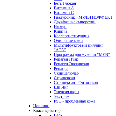
Бета Глюкан
Витамин А
Витамин С
Гиалуроник - МУЛЬТИЭФФЕКТ
Двухфазные сыворотки
Иммун
Кивича
Коллагенстимулция
Очищение кожи
Мультифруктовый пиллинг
"АСА"
Программа для мужчин "MEN"
Репаген Нуар
Репаген Эксклюзив
Репацел
Скинцелюлар
Стрипексан
Стрипексан - Фитоствол
Ши Янг
Энергия икры
Экстрим
PSC - проблемная кожа
Новинки
Классификатор
Back