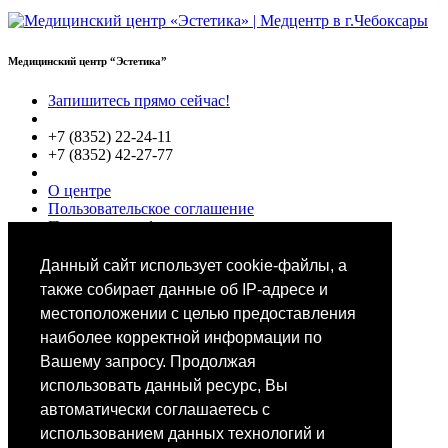
Медицинский центр “Эстетика”
Запишитесь прямо сейчас!
+7 (8352) 22-24-11
+7 (8352) 42-27-77
О центре
Пользовательское соглашение
Политики конфиденциальности
Цены
Специалисты
Данный сайт использует cookie-файлы, а
Выбор звезд
также собирает данные об IP-адресе и
местоположении с целью предоставления
наиболее корректной информации по
Вашему запросу. Продолжая
использовать данный ресурс, Вы
автоматически соглашаетесь с
Мобильное приложение
использованием данных технологий и