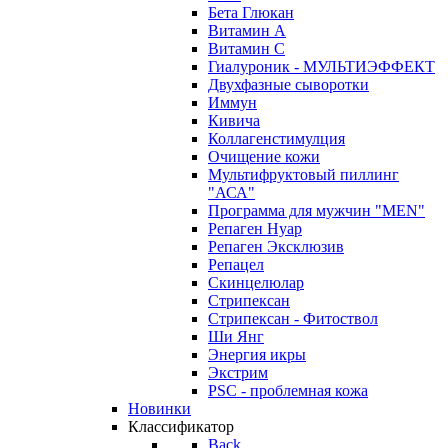
Бета Глюкан
Витамин А
Витамин С
Гиалуроник - МУЛЬТИЭФФЕКТ
Двухфазные сыворотки
Иммун
Кивича
Коллагенстимулция
Очищение кожи
Мультифруктовый пиллинг
"АСА"
Программа для мужчин "MEN"
Репаген Нуар
Репаген Эксклюзив
Репацел
Скинцелюлар
Стрипексан
Стрипексан - Фитоствол
Ши Янг
Энергия икры
Экстрим
PSC - проблемная кожа
Новинки
Классификатор
Back