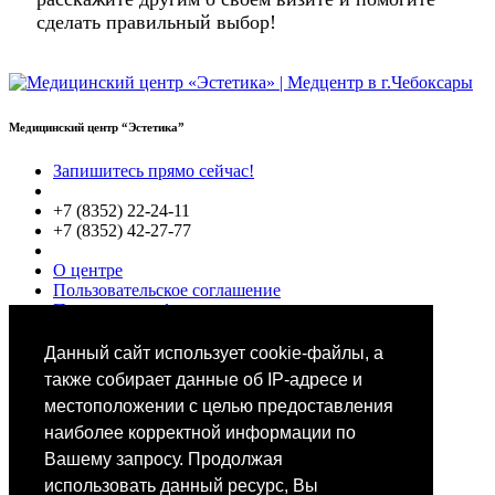
сделать правильный выбор!
Медицинский центр “Эстетика”
Запишитесь прямо сейчас!
+7 (8352) 22-24-11
+7 (8352) 42-27-77
О центре
Пользовательское соглашение
Политики конфиденциальности
Цены
Специалисты
Данный сайт использует cookie-файлы, а
Выбор звезд
также собирает данные об IP-адресе и
местоположении с целью предоставления
наиболее корректной информации по
Вашему запросу. Продолжая
использовать данный ресурс, Вы