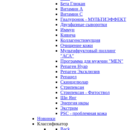
Бета Глюкан
Витамин А
Витамин С
Гиалуроник - МУЛЬТИЭФФЕКТ
Двухфазные сыворотки
Иммун
Кивича
Коллагенстимулция
Очищение кожи
Мультифруктовый пиллинг
"АСА"
Программа для мужчин "MEN"
Репаген Нуар
Репаген Эксклюзив
Репацел
Скинцелюлар
Стрипексан
Стрипексан - Фитоствол
Ши Янг
Энергия икры
Экстрим
PSC - проблемная кожа
Новинки
Классификатор
Back