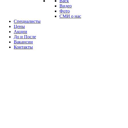
Back
Видео
Фото
СМИ о нас
Специалисты
Цены
Акции
До и После
Вакансии
Контакты