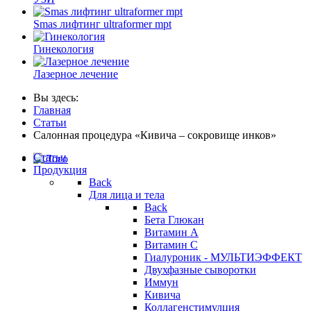
Smas лифтинг ultraformer mpt
Гинекология
Лазерное лечение
Вы здесь:
Главная
Статьи
Салонная процедура «Кивича – сокровище инков»
Статьи
Продукция
Back
Для лица и тела
Back
Бета Глюкан
Витамин А
Витамин С
Гиалуроник - МУЛЬТИЭФФЕКТ
Двухфазные сыворотки
Иммун
Кивича
Коллагенстимулция