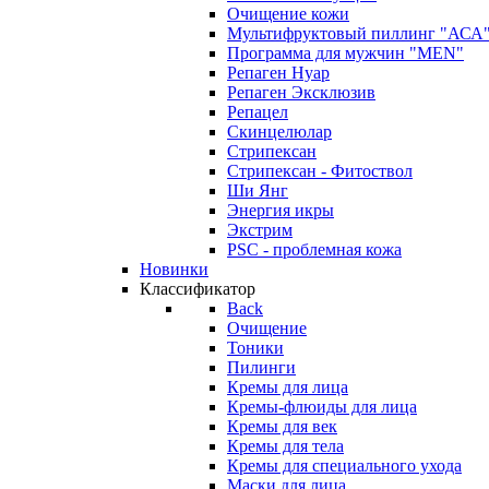
Очищение кожи
Мультифруктовый пиллинг "АСА
Программа для мужчин "MEN"
Репаген Нуар
Репаген Эксклюзив
Репацел
Скинцелюлар
Стрипексан
Стрипексан - Фитоствол
Ши Янг
Энергия икры
Экстрим
PSC - проблемная кожа
Новинки
Классификатор
Back
Очищение
Тоники
Пилинги
Кремы для лица
Кремы-флюиды для лица
Кремы для век
Кремы для тела
Кремы для специального ухода
Маски для лица